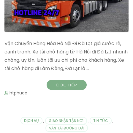
Vận Chuyển Hàng Hóa Hà Nội Đi Đà Lạt giá cước rẻ,
cạnh tranh. Xe tải chở hàng từ Hà Nội đi Đà Lạt nhanh
chóng, uy tín, luôn tối ưu chi phí cho khách hàng. Xe
tải chở hàng đi Lâm Đồng, Đà Lạt là …
ĐỌC TIẾP
htphuoc
DỊCH VỤ
,
GIAO NHẬN TẬN NƠI
,
TIN TỨC
,
VẬN TẢI ĐƯỜNG DÀI