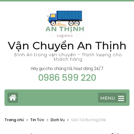
Bỏ
qua
và
tới
nội
Vận Chuyển An Thịnh
dung
(ấn
Bình An trong vận chuyển – Thịnh Vượng cho
khách hàng
Enter)
Hãy gọi cho chúng tôi, hoạt động 24/7
0986 599 220
MENU
>
>
>
Trang chủ
Tin Tức
Dịch Vụ
Vận Tải Đường Dài