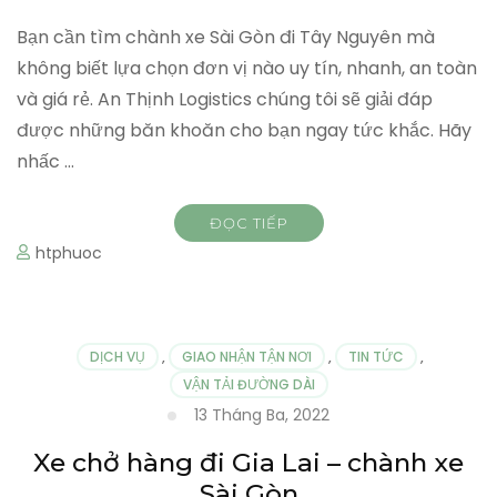
Bạn cần tìm chành xe Sài Gòn đi Tây Nguyên mà
không biết lựa chọn đơn vị nào uy tín, nhanh, an toàn
và giá rẻ. An Thịnh Logistics chúng tôi sẽ giải đáp
được những băn khoăn cho bạn ngay tức khắc. Hãy
nhấc …
ĐỌC TIẾP
htphuoc
DỊCH VỤ
,
GIAO NHẬN TẬN NƠI
,
TIN TỨC
,
VẬN TẢI ĐƯỜNG DÀI
13 Tháng Ba, 2022
Xe chở hàng đi Gia Lai – chành xe
Sài Gòn