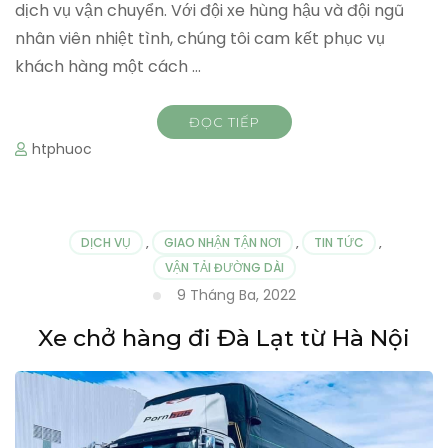
dịch vụ vận chuyển. Với đội xe hùng hậu và đội ngũ
nhân viên nhiệt tình, chúng tôi cam kết phục vụ
khách hàng một cách …
ĐỌC TIẾP
htphuoc
DỊCH VỤ
,
GIAO NHẬN TẬN NƠI
,
TIN TỨC
,
VẬN TẢI ĐƯỜNG DÀI
9 Tháng Ba, 2022
Xe chở hàng đi Đà Lạt từ Hà Nội