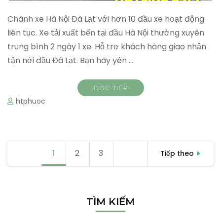
Chành xe Hà Nội Đà Lạt với hơn 10 đầu xe hoạt động
liên tục. Xe tải xuất bến tại đầu Hà Nội thường xuyên
trung bình 2 ngày 1 xe. Hỗ trợ khách hàng giao nhận
tận nới đầu Đà Lạt. Bạn hãy yên …
ĐỌC TIẾP
htphuoc
Điều
1
Trang
2
Trang
3
Trang
Tiếp theo
hướng
bài
viết
TÌM KIẾM