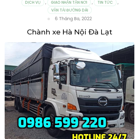
DỊCH VỤ
,
GIAO NHẬN TẬN NƠI
,
TIN TỨC
,
VẬN TẢI ĐƯỜNG DÀI
6 Tháng Ba, 2022
Chành xe Hà Nội Đà Lạt