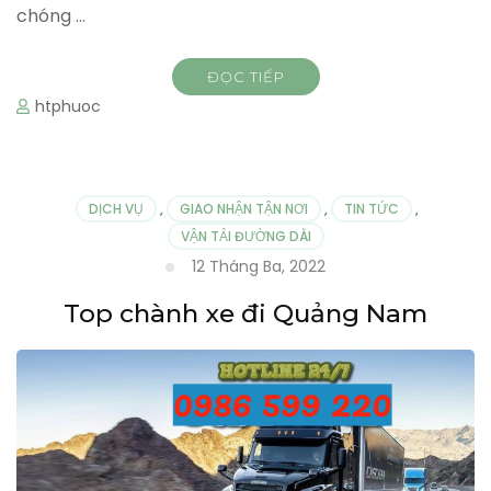
chóng …
ĐỌC TIẾP
htphuoc
DỊCH VỤ
,
GIAO NHẬN TẬN NƠI
,
TIN TỨC
,
VẬN TẢI ĐƯỜNG DÀI
12 Tháng Ba, 2022
Top chành xe đi Quảng Nam