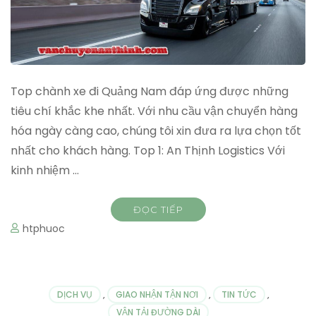
Top chành xe đi Quảng Nam đáp ứng được những
tiêu chí khắc khe nhất. Với nhu cầu vận chuyển hàng
hóa ngày càng cao, chúng tôi xin đưa ra lựa chọn tốt
nhất cho khách hàng. Top 1: An Thịnh Logistics Với
kinh nhiệm …
ĐỌC TIẾP
htphuoc
DỊCH VỤ
,
GIAO NHẬN TẬN NƠI
,
TIN TỨC
,
VẬN TẢI ĐƯỜNG DÀI