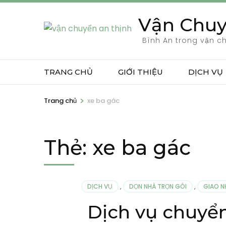
Bỏ
Vận Chuy
qua
và
Bình An trong vận c
tới
nội
TRANG CHỦ
GIỚI THIỆU
DỊCH VỤ
dung
(ấn
>
Trang chủ
xe ba gác
Enter)
Thẻ:
xe ba gác
DỊCH VỤ
,
DỌN NHÀ TRỌN GÓI
,
GIAO N
Dịch vụ chuyển