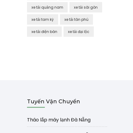
xe tải quảng nam
xe tải sài gòn
xe tải tam kỳ
xe tải tân phú
xe tải điện bàn
xe tải đại lộc
Tuyến Vận Chuyển
Tháo lắp máy lạnh Đà Nẵng