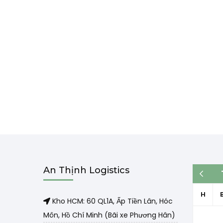
An Thịnh Logistics
« Th3
H
Kho HCM: 60 QL1A, Ấp Tiền Lân, Hóc
Môn, Hồ Chí Minh (Bãi xe Phương Hân)