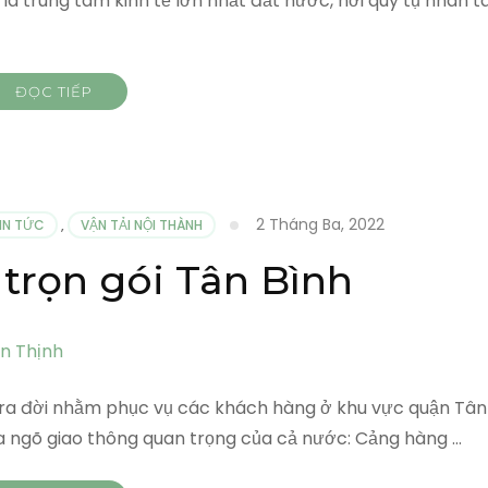
à trung tâm kinh tế lớn nhất đất nước, nơi quy tụ nhân tà
ĐỌC TIẾP
2 Tháng Ba, 2022
IN TỨC
,
VẬN TẢI NỘI THÀNH
trọn gói Tân Bình
c ra đời nhằm phục vụ các khách hàng ở khu vực quận Tân
ửa ngõ giao thông quan trọng của cả nước: Cảng hàng …