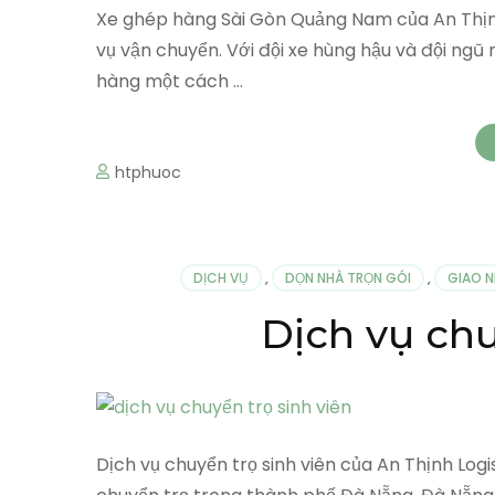
Xe ghép hàng Sài Gòn Quảng Nam của An Thịnh
vụ vận chuyển. Với đội xe hùng hậu và đội ngũ
hàng một cách …
htphuoc
DỊCH VỤ
,
DỌN NHÀ TRỌN GÓI
,
GIAO N
Dịch vụ chu
Dịch vụ chuyển trọ sinh viên của An Thịnh Logi