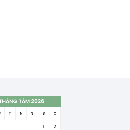
THÁNG TÁM 2026
B
T
N
S
B
C
1
2