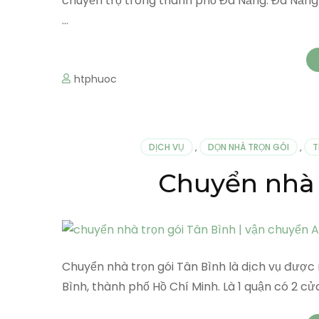
chuyển trọ trong thành phố Đà Nẵng. Đà Nẵng l
…
htphuoc
DỊCH VỤ
,
DỌN NHÀ TRỌN GÓI
,
T
Chuyển nhà 
Chuyển nhà trọn gói Tân Bình là dịch vụ đượ
Bình, thành phố Hồ Chí Minh. Là 1 quận có 2 c