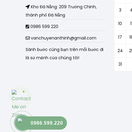
Kho Đà Nẵng: 209 Trường Chinh,
3
thành phố Đà Nẵng
10
1
0986 599 220
17
1
vanchuyenanthinh@gmail.com
Sánh bước cùng bạn trên mỗi bước đi
24
2
là sứ mệnh của chúng tôi!
31
0986.599.220