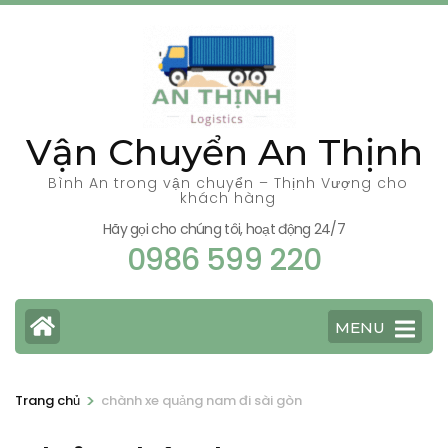
Bỏ
qua
và
tới
nội
Vận Chuyển An Thịnh
dung
(ấn
Bình An trong vận chuyển – Thịnh Vượng cho
khách hàng
Enter)
Hãy gọi cho chúng tôi, hoạt động 24/7
0986 599 220
MENU
>
Trang chủ
chành xe quảng nam đi sài gòn