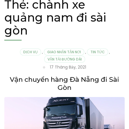
Thẻ:
chành xe
quảng nam đi sài
gòn
DỊCH VỤ
,
GIAO NHẬN TẬN NƠI
,
TIN TỨC
,
VẬN TẢI ĐƯỜNG DÀI
17 Tháng Bảy, 2021
Vận chuyển hàng Đà Nẵng đi Sài
Gòn