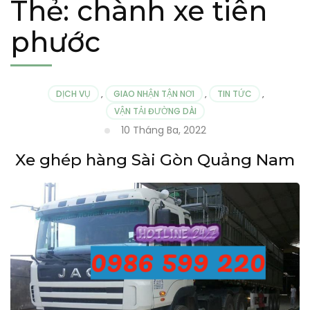
Thẻ:
chành xe tiên
phước
DỊCH VỤ
,
GIAO NHẬN TẬN NƠI
,
TIN TỨC
,
VẬN TẢI ĐƯỜNG DÀI
10 Tháng Ba, 2022
Xe ghép hàng Sài Gòn Quảng Nam