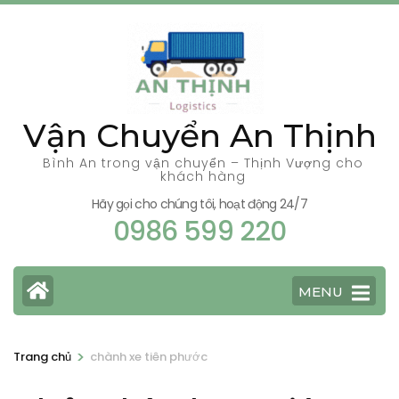
Bỏ
qua
và
tới
nội
Vận Chuyển An Thịnh
dung
(ấn
Bình An trong vận chuyển – Thịnh Vượng cho
khách hàng
Enter)
Hãy gọi cho chúng tôi, hoạt động 24/7
0986 599 220
MENU
>
Trang chủ
chành xe tiên phước