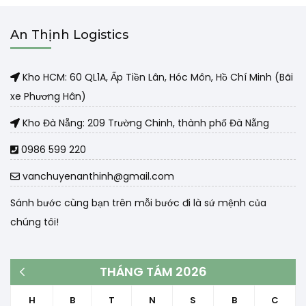
An Thịnh Logistics
Kho HCM: 60 QL1A, Ấp Tiền Lân, Hóc Môn, Hồ Chí Minh (Bãi
xe Phương Hân)
Kho Đà Nẵng: 209 Trường Chinh, thành phố Đà Nẵng
0986 599 220
vanchuyenanthinh@gmail.com
Sánh bước cùng bạn trên mỗi bước đi là sứ mệnh của
chúng tôi!
THÁNG TÁM 2026
« Th3
H
B
T
N
S
B
C