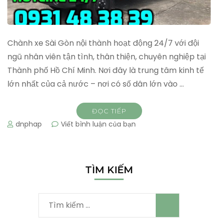
Chành xe Sài Gòn nội thành hoạt động 24/7 với đội
ngũ nhân viên tận tình, thân thiện, chuyên nghiệp tại
Thành phố Hồ Chí Minh. Nơi đây là trung tâm kinh tế
lớn nhất của cả nước – nơi có số dân lớn vào …
ĐỌC TIẾP
tại
dnphap
Viết bình luận của bạn
Chành
xe
Sài
Gòn
TÌM KIẾM
nội
thành
Tìm