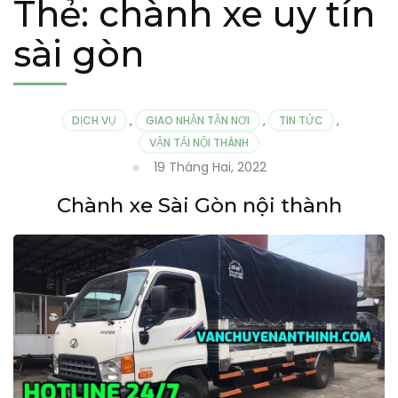
Thẻ:
chành xe uy tín
sài gòn
DỊCH VỤ
,
GIAO NHẬN TẬN NƠI
,
TIN TỨC
,
VẬN TẢI NỘI THÀNH
19 Tháng Hai, 2022
Chành xe Sài Gòn nội thành