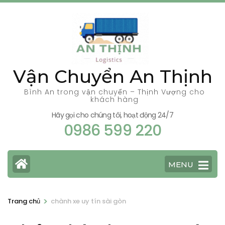
Bỏ
qua
và
tới
nội
Vận Chuyển An Thịnh
dung
(ấn
Bình An trong vận chuyển – Thịnh Vượng cho
khách hàng
Enter)
Hãy gọi cho chúng tôi, hoạt động 24/7
0986 599 220
MENU
>
Trang chủ
chành xe uy tín sài gòn