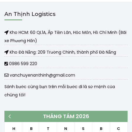
An Thịnh Logistics
Kho HCM: 60 QL1A, Ấp Tiền Lân, Hóc Môn, Hồ Chí Minh (Bãi
xe Phương Hân)
Kho Đà Nẵng: 209 Trường Chinh, thành phố Đà Nẵng
0986 599 220
vanchuyenanthinh@gmail.com
Sánh bước cùng bạn trên mỗi bước đi là sứ mệnh của
chúng tôi!
THÁNG TÁM 2026
« Th3
H
B
T
N
S
B
C