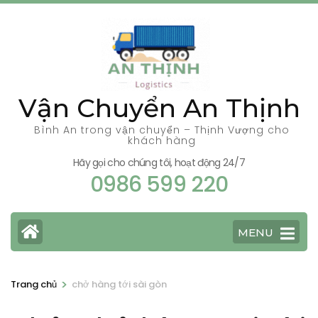
Bỏ
qua
và
tới
nội
Vận Chuyển An Thịnh
dung
(ấn
Bình An trong vận chuyển – Thịnh Vượng cho
khách hàng
Enter)
Hãy gọi cho chúng tôi, hoạt động 24/7
0986 599 220
MENU
>
Trang chủ
chở hàng tới sài gòn