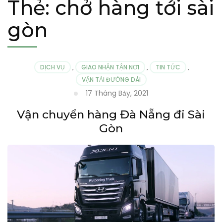
Thẻ:
chở hàng tới sài
gòn
DỊCH VỤ
,
GIAO NHẬN TẬN NƠI
,
TIN TỨC
,
VẬN TẢI ĐƯỜNG DÀI
17 Tháng Bảy, 2021
Vận chuyển hàng Đà Nẵng đi Sài
Gòn