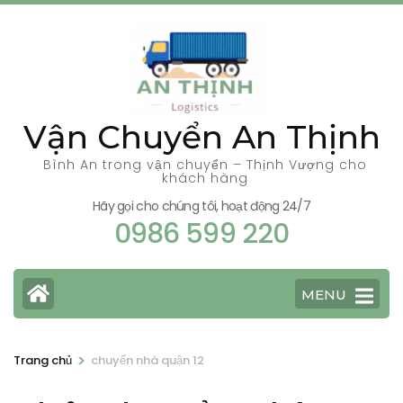
Bỏ
qua
và
tới
nội
Vận Chuyển An Thịnh
dung
(ấn
Bình An trong vận chuyển – Thịnh Vượng cho
khách hàng
Enter)
Hãy gọi cho chúng tôi, hoạt động 24/7
0986 599 220
MENU
>
Trang chủ
chuyển nhà quận 12