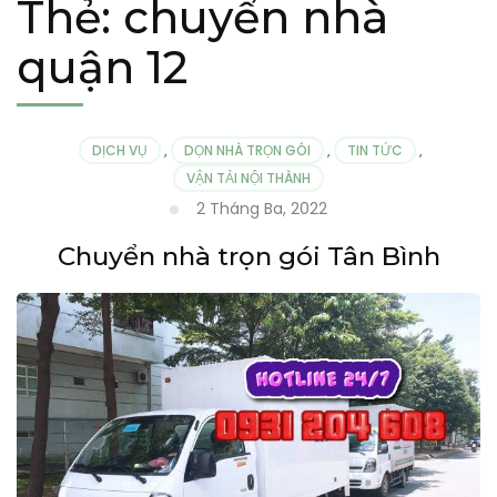
Thẻ:
chuyển nhà
quận 12
DỊCH VỤ
,
DỌN NHÀ TRỌN GÓI
,
TIN TỨC
,
VẬN TẢI NỘI THÀNH
2 Tháng Ba, 2022
Chuyển nhà trọn gói Tân Bình