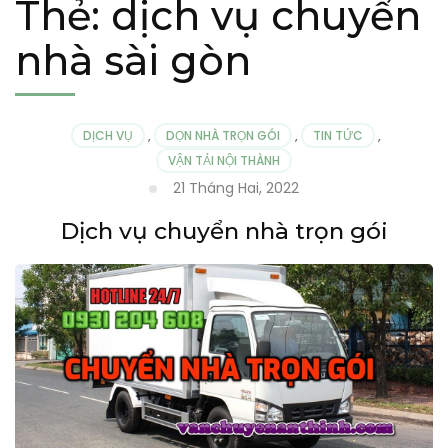
Thẻ:
dịch vụ chuyển
nhà sài gòn
DỊCH VỤ
,
DỌN NHÀ TRỌN GÓI
,
TIN TỨC
,
VẬN TẢI NỘI THÀNH
21 Tháng Hai, 2022
Dịch vụ chuyển nhà trọn gói