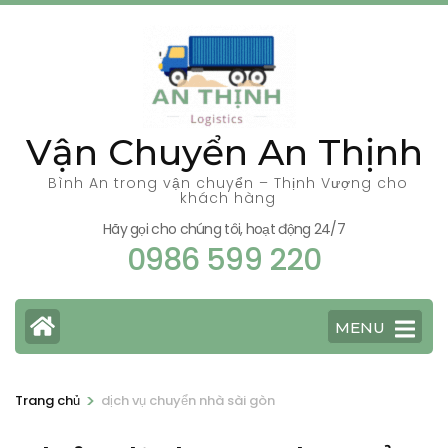
Bỏ
qua
và
tới
nội
Vận Chuyển An Thịnh
dung
(ấn
Bình An trong vận chuyển – Thịnh Vượng cho
khách hàng
Enter)
Hãy gọi cho chúng tôi, hoạt động 24/7
0986 599 220
MENU
>
Trang chủ
dịch vụ chuyển nhà sài gòn