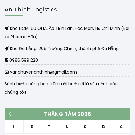
An Thịnh Logistics
Kho HCM: 60 QL1A, Ấp Tiền Lân, Hóc Môn, Hồ Chí Minh (Bãi
xe Phương Hân)
Kho Đà Nẵng: 209 Trường Chinh, thành phố Đà Nẵng
0986 599 220
vanchuyenanthinh@gmail.com
Sánh bước cùng bạn trên mỗi bước đi là sứ mệnh của
chúng tôi!
THÁNG TÁM 2026
« Th3
H
B
T
N
S
B
C