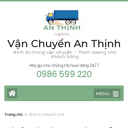
Bỏ
qua
và
tới
nội
Vận Chuyển An Thịnh
dung
(ấn
Bình An trong vận chuyển – Thịnh Vượng cho
khách hàng
Enter)
Hãy gọi cho chúng tôi, hoạt động 24/7
0986 599 220
MENU
>
Trang chủ
dịch vụ chuyển nhà