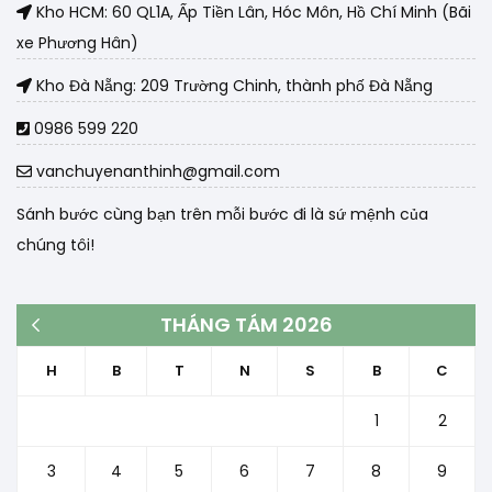
Kho HCM: 60 QL1A, Ấp Tiền Lân, Hóc Môn, Hồ Chí Minh (Bãi
xe Phương Hân)
Kho Đà Nẵng: 209 Trường Chinh, thành phố Đà Nẵng
0986 599 220
vanchuyenanthinh@gmail.com
Sánh bước cùng bạn trên mỗi bước đi là sứ mệnh của
chúng tôi!
THÁNG TÁM 2026
« Th3
H
B
T
N
S
B
C
1
2
3
4
5
6
7
8
9