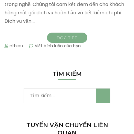
trong nghề. Chúng tôi cam kết đem đến cho khách
hàng một gói dịch vụ hoàn hảo và tiết kiệm chi phí.
Dịch vụ vận …
ĐỌC TIẾP
tại
nthieu
Viết bình luận của bạn
Vận
chuyển
văn
phòng
TÌM KIẾM
trọn
gói
Tìm
kiếm
cho:
TUYẾN VẬN CHUYỂN LIÊN
QUAN