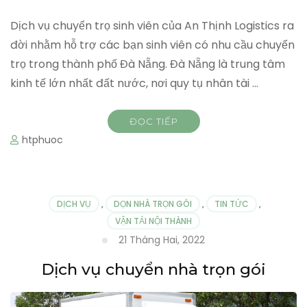
Dịch vụ chuyển trọ sinh viên của An Thịnh Logistics ra
đời nhằm hỗ trợ các bạn sinh viên có nhu cầu chuyển
trọ trong thành phố Đà Nẵng. Đà Nẵng là trung tâm
kinh tế lớn nhất đất nước, nơi quy tụ nhân tài …
ĐỌC TIẾP
htphuoc
DỊCH VỤ
,
DỌN NHÀ TRỌN GÓI
,
TIN TỨC
,
VẬN TẢI NỘI THÀNH
21 Tháng Hai, 2022
Dịch vụ chuyển nhà trọn gói