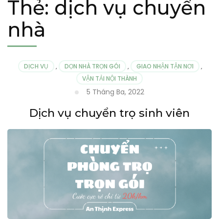
Thẻ:
dịch vụ chuyển
nhà
DỊCH VỤ
,
DỌN NHÀ TRỌN GÓI
,
GIAO NHẬN TẬN NƠI
,
VẬN TẢI NỘI THÀNH
5 Tháng Ba, 2022
Dịch vụ chuyển trọ sinh viên