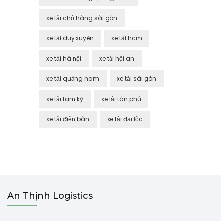
xe tải chở hàng sài gòn
xe tải duy xuyên
xe tải hcm
xe tải hà nội
xe tải hội an
xe tải quảng nam
xe tải sài gòn
xe tải tam kỳ
xe tải tân phú
xe tải điện bàn
xe tải đại lộc
An Thịnh Logistics