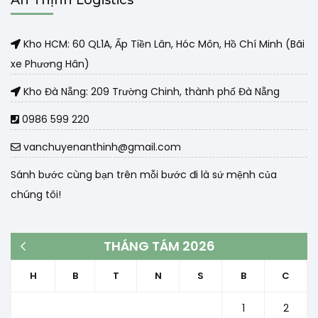
Kho HCM: 60 QL1A, Ấp Tiền Lân, Hóc Môn, Hồ Chí Minh (Bãi
xe Phương Hân)
Kho Đà Nẵng: 209 Trường Chinh, thành phố Đà Nẵng
0986 599 220
vanchuyenanthinh@gmail.com
Sánh bước cùng bạn trên mỗi bước đi là sứ mệnh của
chúng tôi!
THÁNG TÁM 2026
« Th3
H
B
T
N
S
B
C
1
2