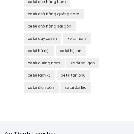
xe tải chở hàng hcm
xe tải chở hàng quảng nam
xe tải chở hàng sài gòn
xe tải duy xuyên
xe tải hcm
xe tải hà nội
xe tải hội an
xe tải quảng nam
xe tải sài gòn
xe tải tam kỳ
xe tải tân phú
xe tải điện bàn
xe tải đại lộc
An Thịnh Logistics