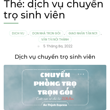
Thẻ:
dịch vụ chuyển
trọ sinh viên
DỊCH VỤ
,
DỌN NHÀ TRỌN GÓI
,
GIAO NHẬN TẬN NƠI
,
VẬN TẢI NỘI THÀNH
5 Tháng Ba, 2022
Dịch vụ chuyển trọ sinh viên