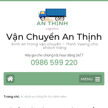
Bỏ
qua
và
tới
nội
Vận Chuyển An Thịnh
dung
(ấn
Bình An trong vận chuyển – Thịnh Vượng cho
khách hàng
Enter)
Hãy gọi cho chúng tôi, hoạt động 24/7
0986 599 220
MENU
>
Trang chủ
dịch vụ chuyển trọ sinh viên