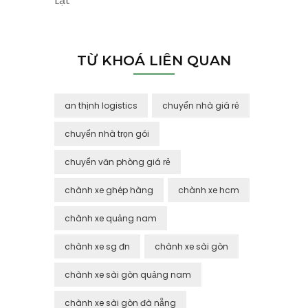
Lạt
TỪ KHOÁ LIÊN QUAN
an thịnh logistics
chuyển nhà giá rẻ
chuyển nhà trọn gói
chuyển văn phòng giá rẻ
chành xe ghép hàng
chành xe hcm
chành xe quảng nam
chành xe sg đn
chành xe sài gòn
chành xe sài gòn quảng nam
chành xe sài gòn đà nẵng