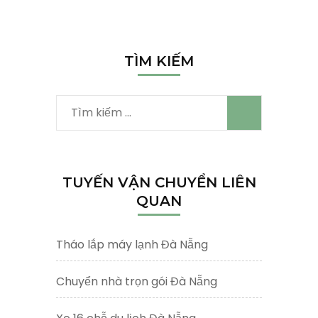
Vận
chuyển
văn
phòng
TÌM KIẾM
trọn
gói
Tìm
kiếm
cho:
TUYẾN VẬN CHUYỂN LIÊN
QUAN
Tháo lắp máy lạnh Đà Nẵng
Chuyển nhà trọn gói Đà Nẵng