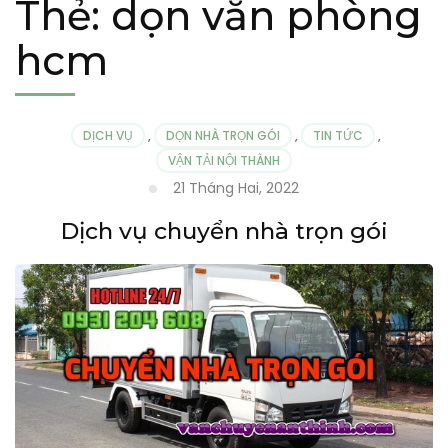
Thẻ:
dọn văn phòng
hcm
DỊCH VỤ
,
DỌN NHÀ TRỌN GÓI
,
TIN TỨC
,
VẬN TẢI NỘI THÀNH
21 Tháng Hai, 2022
Dịch vụ chuyển nhà trọn gói