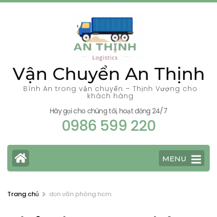
Bỏ
qua
và
tới
nội
Vận Chuyển An Thịnh
dung
(ấn
Bình An trong vận chuyển – Thịnh Vượng cho
khách hàng
Enter)
Hãy gọi cho chúng tôi, hoạt động 24/7
0986 599 220
MENU
>
Trang chủ
dọn văn phòng hcm