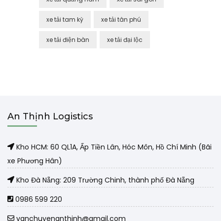
xe tải tam kỳ
xe tải tân phú
xe tải điện bàn
xe tải đại lộc
An Thịnh Logistics
Kho HCM: 60 QL1A, Ấp Tiền Lân, Hóc Môn, Hồ Chí Minh (Bãi
xe Phương Hân)
Kho Đà Nẵng: 209 Trường Chinh, thành phố Đà Nẵng
0986 599 220
vanchuyenanthinh@gmail.com