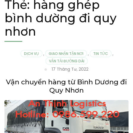
Thẻ:
hàng ghép
bình dường đi quy
nhơn
DỊCH VỤ
,
GIAO NHẬN TẬN NƠI
,
TIN TỨC
,
VẬN TẢI ĐƯỜNG DÀI
17 Tháng Tư, 2022
Vận chuyển hàng từ Bình Dương đi
Quy Nhơn