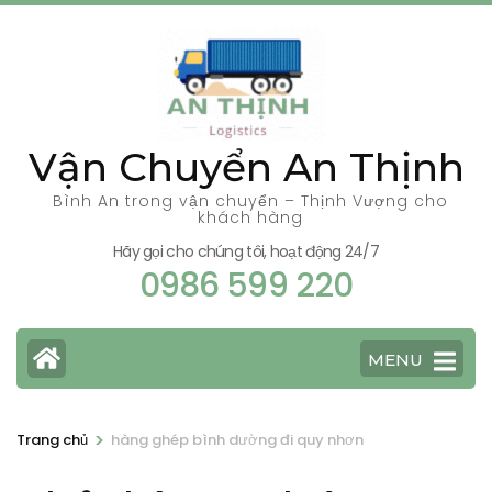
Bỏ
qua
và
tới
nội
Vận Chuyển An Thịnh
dung
(ấn
Bình An trong vận chuyển – Thịnh Vượng cho
khách hàng
Enter)
Hãy gọi cho chúng tôi, hoạt động 24/7
0986 599 220
MENU
>
Trang chủ
hàng ghép bình dường đi quy nhơn