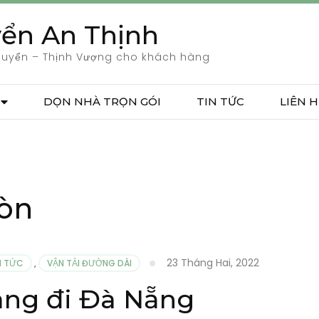
ển An Thịnh
huyển – Thịnh Vượng cho khách hàng
DỌN NHÀ TRỌN GÓI
TIN TỨC
LIÊN H
gòn
23 Tháng Hai, 2022
N TỨC
,
VẬN TẢI ĐƯỜNG DÀI
àng đi Đà Nẵng