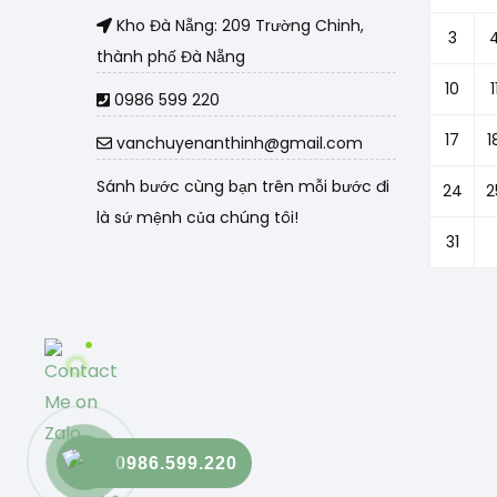
Kho Đà Nẵng: 209 Trường Chinh,
3
thành phố Đà Nẵng
10
1
0986 599 220
17
1
vanchuyenanthinh@gmail.com
Sánh bước cùng bạn trên mỗi bước đi
24
2
là sứ mệnh của chúng tôi!
31
0986.599.220