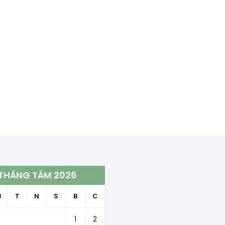
THÁNG TÁM 2026
B
T
N
S
B
C
1
2