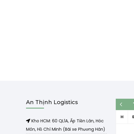
An Thịnh Logistics
« Th3
H
Kho HCM: 60 QL1A, Ấp Tiền Lân, Hóc
Môn, Hồ Chí Minh (Bãi xe Phương Hân)