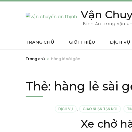
Bỏ
Vận Chuy
qua
và
Bình An trong vận c
tới
nội
TRANG CHỦ
GIỚI THIỆU
DỊCH VỤ
dung
(ấn
>
Trang chủ
hàng lẻ sài gòn
Enter)
Thẻ:
hàng lẻ sài 
DỊCH VỤ
,
GIAO NHẬN TẬN NƠI
,
TI
Xe chở h