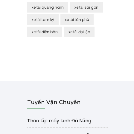
xe tải quảng nam
xe tải sài gòn
xe tải tam kỳ
xe tải tân phú
xe tải điện bàn
xe tải đại lộc
Tuyến Vận Chuyển
Tháo lắp máy lạnh Đà Nẵng