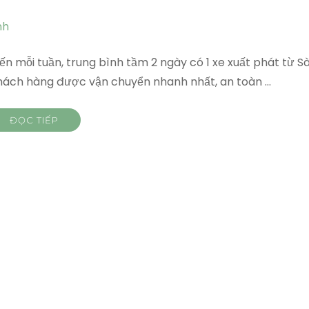
n mỗi tuần, trung bình tầm 2 ngày có 1 xe xuất phát từ Sà
hách hàng được vận chuyển nhanh nhất, an toàn …
ĐỌC TIẾP