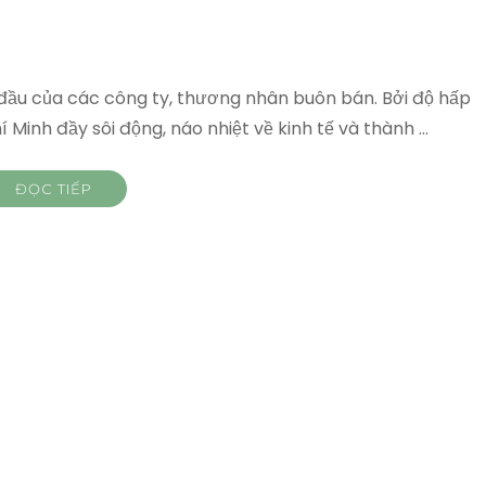
g đầu của các công ty, thương nhân buôn bán. Bởi độ hấp
 Minh đầy sôi động, náo nhiệt về kinh tế và thành …
ĐỌC TIẾP