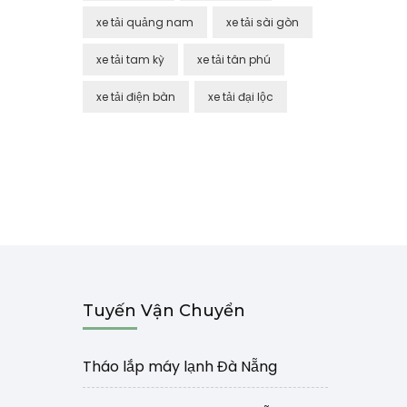
xe tải quảng nam
xe tải sài gòn
xe tải tam kỳ
xe tải tân phú
xe tải điện bàn
xe tải đại lộc
Tuyến Vận Chuyển
Tháo lắp máy lạnh Đà Nẵng