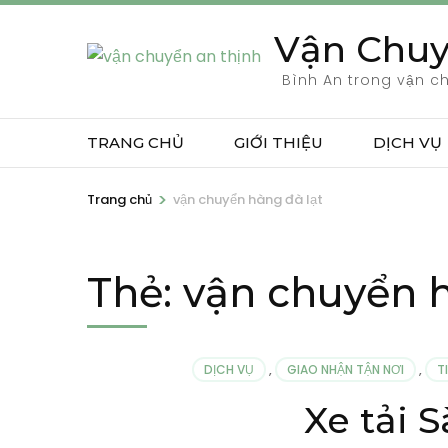
Bỏ
Vận Chuy
qua
và
Bình An trong vận c
tới
nội
TRANG CHỦ
GIỚI THIỆU
DỊCH VỤ
dung
(ấn
>
Trang chủ
vận chuyển hàng đà lạt
Enter)
Thẻ:
vận chuyển h
DỊCH VỤ
,
GIAO NHẬN TẬN NƠI
,
T
Xe tải 