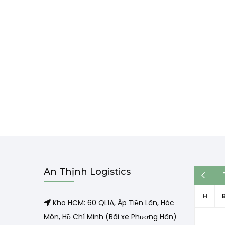
An Thịnh Logistics
« Th3
H
Kho HCM: 60 QL1A, Ấp Tiền Lân, Hóc
Môn, Hồ Chí Minh (Bãi xe Phương Hân)