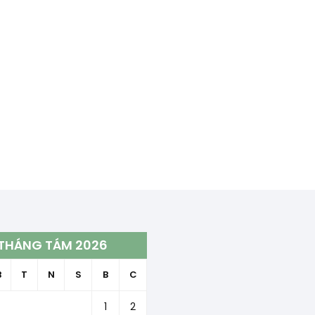
THÁNG TÁM 2026
B
T
N
S
B
C
1
2