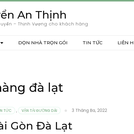
ển An Thịnh
huyển – Thịnh Vượng cho khách hàng
DỌN NHÀ TRỌN GÓI
TIN TỨC
LIÊN H
àng đà lạt
3 Tháng Ba, 2022
IN TỨC
,
VẬN TẢI ĐƯỜNG DÀI
Sài Gòn Đà Lạt