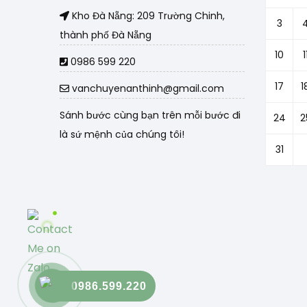
Kho Đà Nẵng: 209 Trường Chinh,
3
thành phố Đà Nẵng
10
1
0986 599 220
17
1
vanchuyenanthinh@gmail.com
Sánh bước cùng bạn trên mỗi bước đi
24
2
là sứ mệnh của chúng tôi!
31
0986.599.220