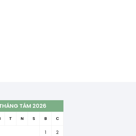
THÁNG TÁM 2026
B
T
N
S
B
C
1
2