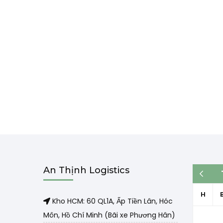
An Thịnh Logistics
« Th3
H
Kho HCM: 60 QL1A, Ấp Tiền Lân, Hóc
Môn, Hồ Chí Minh (Bãi xe Phương Hân)