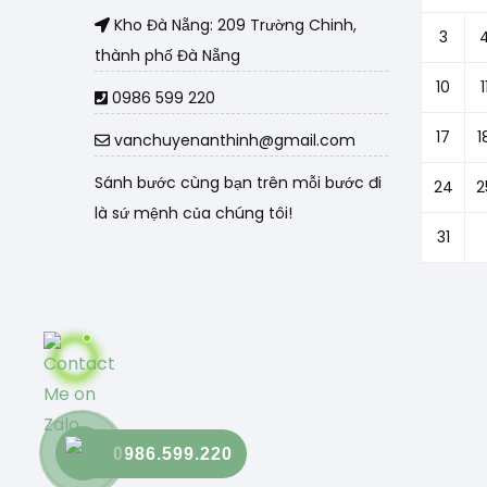
Kho Đà Nẵng: 209 Trường Chinh,
3
thành phố Đà Nẵng
10
1
0986 599 220
17
1
vanchuyenanthinh@gmail.com
Sánh bước cùng bạn trên mỗi bước đi
24
2
là sứ mệnh của chúng tôi!
31
0986.599.220