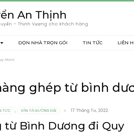
ển An Thịnh
huyển – Thịnh Vượng cho khách hàng
DỌN NHÀ TRỌN GÓI
TIN TỨC
LIÊN H
uy nhơn
hàng ghép từ bình dư
17 Tháng Tư, 2022
N TỨC
,
VẬN TẢI ĐƯỜNG DÀI
 từ Bình Dương đi Quy