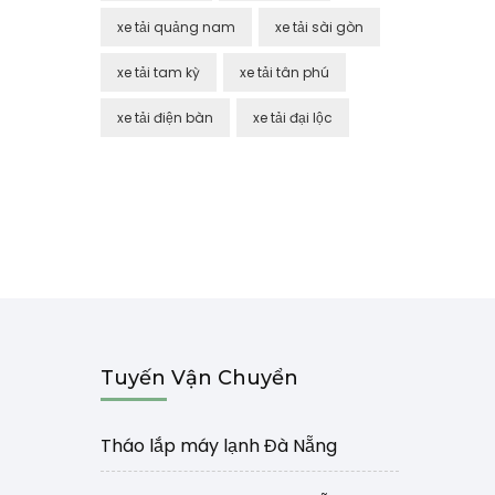
xe tải quảng nam
xe tải sài gòn
xe tải tam kỳ
xe tải tân phú
xe tải điện bàn
xe tải đại lộc
Tuyến Vận Chuyển
Tháo lắp máy lạnh Đà Nẵng