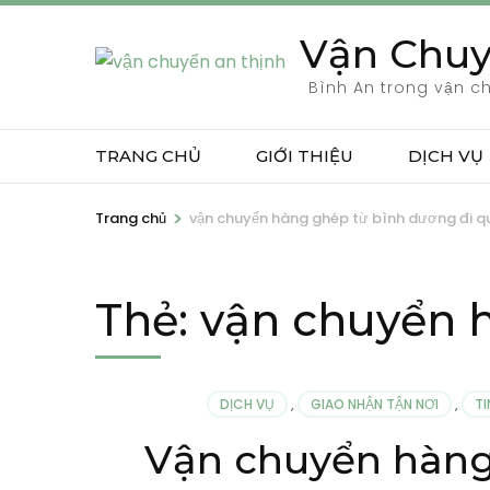
Bỏ
Vận Chuy
qua
và
Bình An trong vận c
tới
nội
TRANG CHỦ
GIỚI THIỆU
DỊCH VỤ
dung
(ấn
>
Trang chủ
vận chuyển hàng ghép từ bình dương đi q
Enter)
Thẻ:
vận chuyển 
DỊCH VỤ
,
GIAO NHẬN TẬN NƠI
,
TI
Vận chuyển hàng