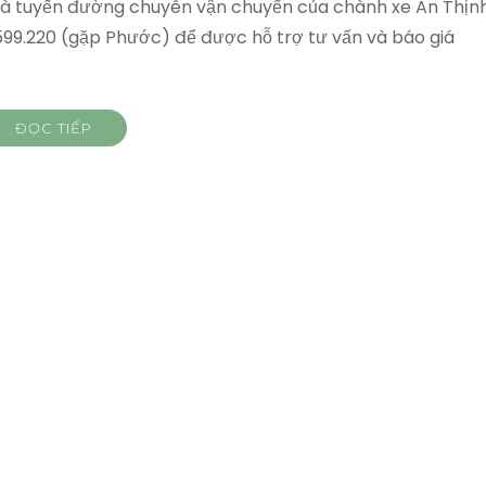
là tuyến đường chuyên vận chuyển của chành xe An Thịn
6.599.220 (gặp Phước) để được hỗ trợ tư vấn và báo giá
ĐỌC TIẾP