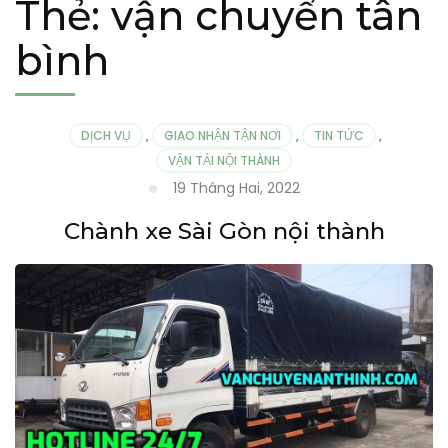
Thẻ:
vận chuyển tân
bình
DỊCH VỤ
,
GIAO NHẬN TẬN NƠI
,
TIN TỨC
,
VẬN TẢI NỘI THÀNH
19 Tháng Hai, 2022
Chành xe Sài Gòn nội thành