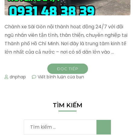
Chành xe Sài Gòn nội thành hoạt động 24/7 với đội
ngũ nhân viên tận tình, thân thiện, chuyên nghiệp tại
Thành phố Hồ Chí Minh. Nơi đây là trung tâm kinh tế
lớn nhất của cả nước – nơi có số dân lớn vào …
ĐỌC TIẾP
tại
dnphap
Viết bình luận của bạn
Chành
xe
Sài
Gòn
TÌM KIẾM
nội
thành
Tìm