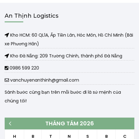
An Thịnh Logistics
Kho HCM: 60 QL1A, Ấp Tiền Lân, Hóc Môn, Hồ Chí Minh (Bãi
xe Phương Hân)
Kho Đà Nẵng: 209 Trường Chinh, thành phố Đà Nẵng
0986 599 220
vanchuyenanthinh@gmail.com
Sánh bước cùng bạn trên mỗi bước đi là sứ mệnh của
chúng tôi!
THÁNG TÁM 2026
« Th3
H
B
T
N
S
B
C