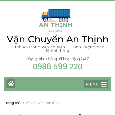
Bỏ
qua
và
tới
nội
Vận Chuyển An Thịnh
dung
(ấn
Bình An trong vận chuyển – Thịnh Vượng cho
khách hàng
Enter)
Hãy gọi cho chúng tôi, hoạt động 24/7
0986 599 220
MENU
>
Trang chủ
vận chuyển tân bình