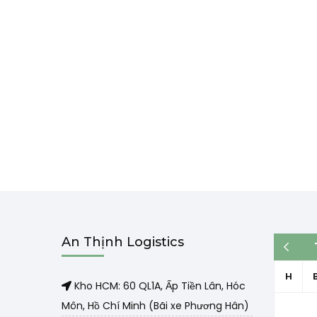
An Thịnh Logistics
« Th3
H
Kho HCM: 60 QL1A, Ấp Tiền Lân, Hóc
Môn, Hồ Chí Minh (Bãi xe Phương Hân)