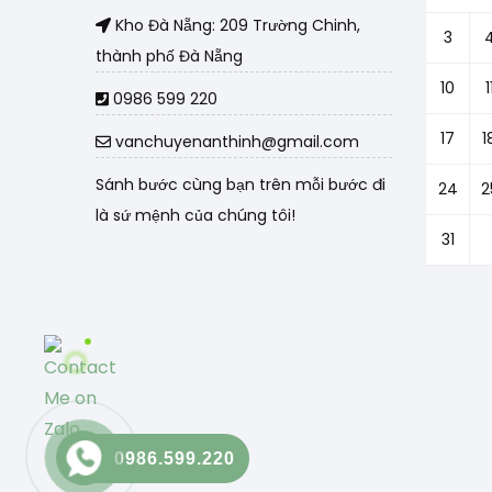
Kho Đà Nẵng: 209 Trường Chinh,
3
thành phố Đà Nẵng
10
1
0986 599 220
17
1
vanchuyenanthinh@gmail.com
Sánh bước cùng bạn trên mỗi bước đi
24
2
là sứ mệnh của chúng tôi!
31
0986.599.220