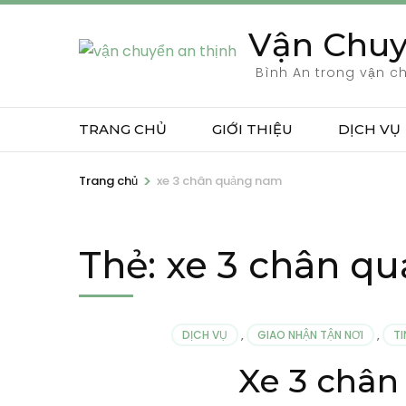
Bỏ
Vận Chuy
qua
và
Bình An trong vận c
tới
nội
TRANG CHỦ
GIỚI THIỆU
DỊCH VỤ
dung
(ấn
>
Trang chủ
xe 3 chân quảng nam
Enter)
Thẻ:
xe 3 chân q
DỊCH VỤ
,
GIAO NHẬN TẬN NƠI
,
T
Xe 3 chân