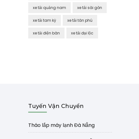
xe tải quảng nam
xe tải sài gòn
xe tải tam kỳ
xe tải tân phú
xe tải điện bàn
xe tải đại lộc
Tuyến Vận Chuyển
Tháo lắp máy lạnh Đà Nẵng