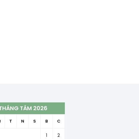
THÁNG TÁM 2026
B
T
N
S
B
C
1
2