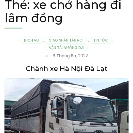
Thẻ:
xe chở hàng đi
lâm đồng
DỊCH VỤ
,
GIAO NHẬN TẬN NƠI
,
TIN TỨC
,
VẬN TẢI ĐƯỜNG DÀI
6 Tháng Ba, 2022
Chành xe Hà Nội Đà Lạt