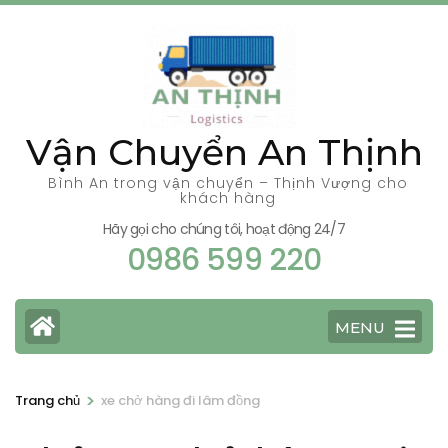
Bỏ
qua
và
tới
nội
Vận Chuyển An Thịnh
dung
(ấn
Bình An trong vận chuyển – Thịnh Vượng cho
khách hàng
Enter)
Hãy gọi cho chúng tôi, hoạt động 24/7
0986 599 220
MENU
>
Trang chủ
xe chở hàng đi lâm đồng