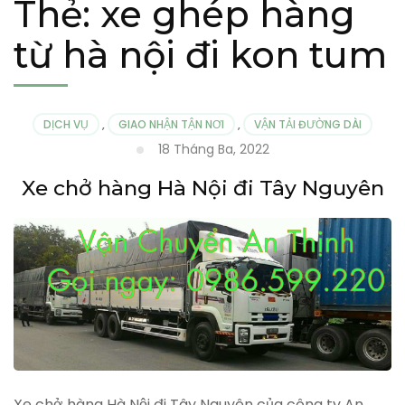
Thẻ:
xe ghép hàng
từ hà nội đi kon tum
DỊCH VỤ
,
GIAO NHẬN TẬN NƠI
,
VẬN TẢI ĐƯỜNG DÀI
18 Tháng Ba, 2022
Xe chở hàng Hà Nội đi Tây Nguyên
Xe chở hàng Hà Nội đi Tây Nguyên của công ty An