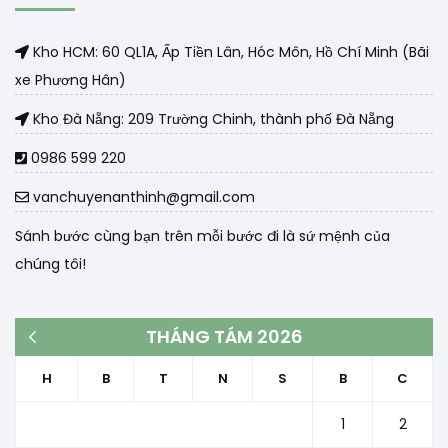
Kho HCM: 60 QL1A, Ấp Tiền Lân, Hóc Môn, Hồ Chí Minh (Bãi
xe Phương Hân)
Kho Đà Nẵng: 209 Trường Chinh, thành phố Đà Nẵng
0986 599 220
vanchuyenanthinh@gmail.com
Sánh bước cùng bạn trên mỗi bước đi là sứ mệnh của
chúng tôi!
THÁNG TÁM 2026
« Th3
H
B
T
N
S
B
C
1
2