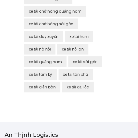
xe tải chở hàng quảng nam
xe tải chở hàng sài gòn
xe tải duy xuyên
xe tải hcm
xe tải hà nội
xe tải hội an
xe tải quảng nam
xe tải sài gòn
xe tải tam kỳ
xe tải tân phú
xe tải điện bàn
xe tải đại lộc
An Thịnh Logistics