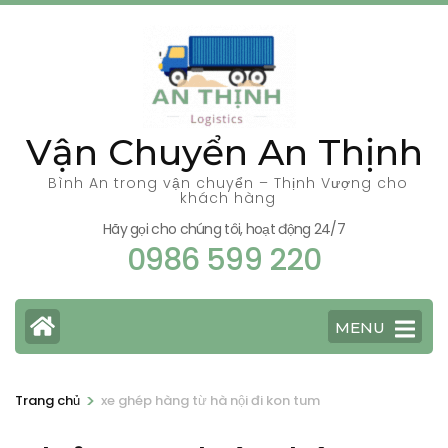
Bỏ
qua
và
tới
nội
Vận Chuyển An Thịnh
dung
(ấn
Bình An trong vận chuyển – Thịnh Vượng cho
khách hàng
Enter)
Hãy gọi cho chúng tôi, hoạt động 24/7
0986 599 220
MENU
>
Trang chủ
xe ghép hàng từ hà nội đi kon tum