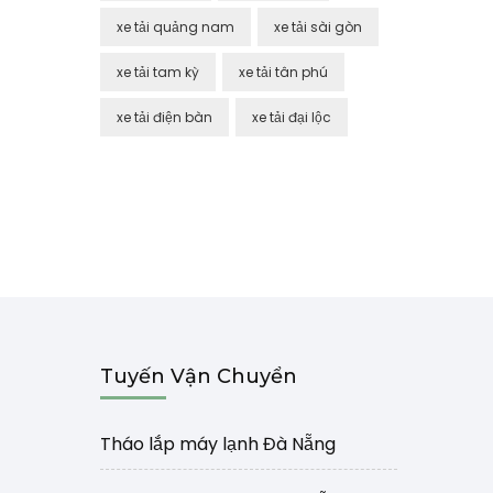
xe tải quảng nam
xe tải sài gòn
xe tải tam kỳ
xe tải tân phú
xe tải điện bàn
xe tải đại lộc
Tuyến Vận Chuyển
Tháo lắp máy lạnh Đà Nẵng