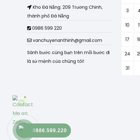
Kho Đà Nẵng: 209 Trường Chinh,
3
thành phố Đà Nẵng
10
1
0986 599 220
17
1
vanchuyenanthinh@gmail.com
Sánh bước cùng bạn trên mỗi bước đi
24
2
là sứ mệnh của chúng tôi!
31
0986.599.220