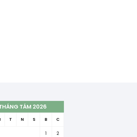
THÁNG TÁM 2026
B
T
N
S
B
C
1
2