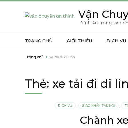
Bỏ
Vận Chuy
qua
và
Bình An trong vận c
tới
nội
TRANG CHỦ
GIỚI THIỆU
DỊCH VỤ
dung
(ấn
>
Trang chủ
xe tải đi di linh
Enter)
Thẻ:
xe tải đi di li
DỊCH VỤ
,
GIAO NHẬN TẬN NƠI
,
T
Chành xe