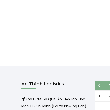
An Thịnh Logistics
« Th3
H
Kho HCM: 60 QL1A, Ấp Tiền Lân, Hóc
Môn, Hồ Chí Minh (Bãi xe Phương Hân)