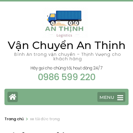
Bỏ
qua
và
tới
nội
Vận Chuyển An Thịnh
dung
(ấn
Bình An trong vận chuyển – Thịnh Vượng cho
khách hàng
Enter)
Hãy gọi cho chúng tôi, hoạt động 24/7
0986 599 220
MENU
>
Trang chủ
xe tải đức trọng