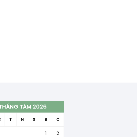
THÁNG TÁM 2026
B
T
N
S
B
C
1
2