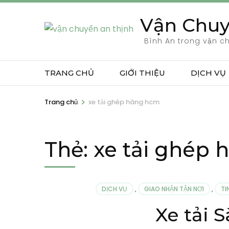
Bỏ
Vận Chuy
qua
và
Bình An trong vận c
tới
nội
TRANG CHỦ
GIỚI THIỆU
DỊCH VỤ
dung
(ấn
>
Trang chủ
xe tải ghép hàng hcm
Enter)
Thẻ:
xe tải ghép
DỊCH VỤ
,
GIAO NHẬN TẬN NƠI
,
TI
Xe tải 