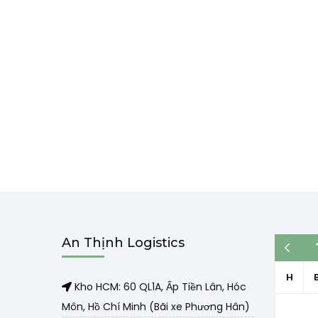
An Thịnh Logistics
« Th3
H
Kho HCM: 60 QL1A, Ấp Tiền Lân, Hóc
Môn, Hồ Chí Minh (Bãi xe Phương Hân)