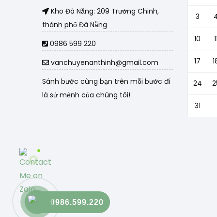
Kho Đà Nẵng: 209 Trường Chinh,
3
thành phố Đà Nẵng
10
1
0986 599 220
17
1
vanchuyenanthinh@gmail.com
Sánh bước cùng bạn trên mỗi bước đi
24
2
là sứ mệnh của chúng tôi!
31
0986.599.220