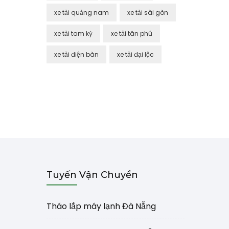
xe tải quảng nam
xe tải sài gòn
xe tải tam kỳ
xe tải tân phú
xe tải điện bàn
xe tải đại lộc
Tuyến Vận Chuyển
Tháo lắp máy lạnh Đà Nẵng