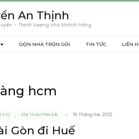
ển An Thịnh
huyển – Thịnh Vượng cho khách hàng
DỌN NHÀ TRỌN GÓI
TIN TỨC
LIÊN H
 hàng hcm
19 Tháng Hai, 2022
N TỨC
,
VẬN TẢI ĐƯỜNG DÀI
Sài Gòn đi Huế