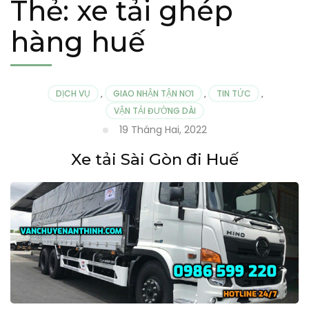
Thẻ:
xe tải ghép
hàng huế
DỊCH VỤ
,
GIAO NHẬN TẬN NƠI
,
TIN TỨC
,
VẬN TẢI ĐƯỜNG DÀI
19 Tháng Hai, 2022
Xe tải Sài Gòn đi Huế