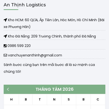
An Thịnh Logistics
Kho HCM: 60 QL1A, Ấp Tiền Lân, Hóc Môn, Hồ Chí Minh (Bãi
xe Phương Hân)
Kho Đà Nẵng: 209 Trường Chinh, thành phố Đà Nẵng
0986 599 220
vanchuyenanthinh@gmail.com
Sánh bước cùng bạn trên mỗi bước đi là sứ mệnh của
chúng tôi!
THÁNG TÁM 2026
« Th3
H
B
T
N
S
B
C