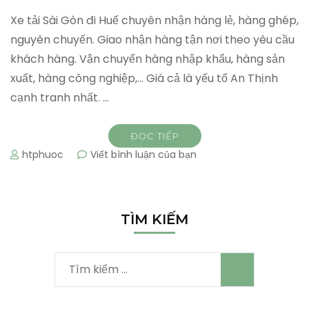
Xe tải Sài Gòn đi Huế chuyên nhận hàng lẻ, hàng ghép,
nguyên chuyến. Giao nhận hàng tận nơi theo yêu cầu
khách hàng. Vận chuyển hàng nhập khẩu, hàng sản
xuất, hàng công nghiệp,… Giá cả là yếu tố An Thịnh
cạnh tranh nhất. …
ĐỌC TIẾP
tại
htphuoc
Viết bình luận của bạn
Xe
tải
Sài
Gòn
TÌM KIẾM
đi
Huế
Tìm
kiếm
cho: