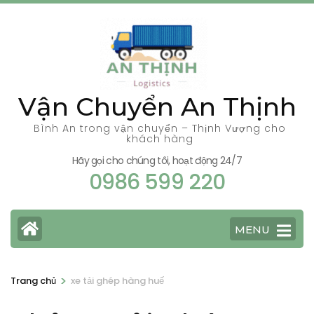
Bỏ
qua
và
tới
nội
Vận Chuyển An Thịnh
dung
(ấn
Bình An trong vận chuyển – Thịnh Vượng cho
khách hàng
Enter)
Hãy gọi cho chúng tôi, hoạt động 24/7
0986 599 220
MENU
>
Trang chủ
xe tải ghép hàng huế