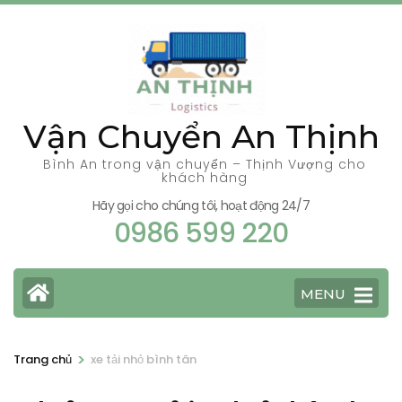
Bỏ
qua
và
tới
nội
Vận Chuyển An Thịnh
dung
(ấn
Bình An trong vận chuyển – Thịnh Vượng cho
khách hàng
Enter)
Hãy gọi cho chúng tôi, hoạt động 24/7
0986 599 220
MENU
>
Trang chủ
xe tải nhỏ bình tân