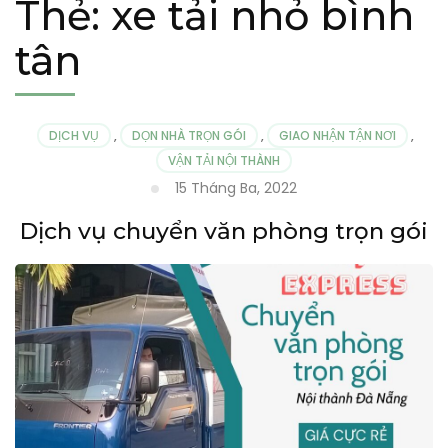
Thẻ:
xe tải nhỏ bình
tân
DỊCH VỤ
,
DỌN NHÀ TRỌN GÓI
,
GIAO NHẬN TẬN NƠI
,
VẬN TẢI NỘI THÀNH
15 Tháng Ba, 2022
Dịch vụ chuyển văn phòng trọn gói