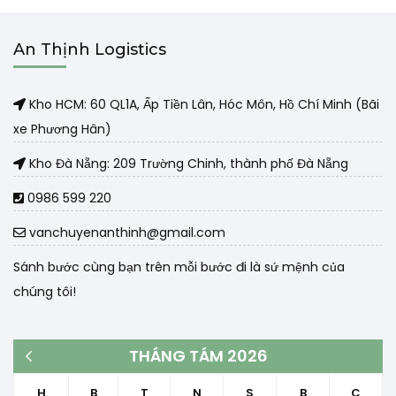
An Thịnh Logistics
Kho HCM: 60 QL1A, Ấp Tiền Lân, Hóc Môn, Hồ Chí Minh (Bãi
xe Phương Hân)
Kho Đà Nẵng: 209 Trường Chinh, thành phố Đà Nẵng
0986 599 220
vanchuyenanthinh@gmail.com
Sánh bước cùng bạn trên mỗi bước đi là sứ mệnh của
chúng tôi!
THÁNG TÁM 2026
« Th3
H
B
T
N
S
B
C