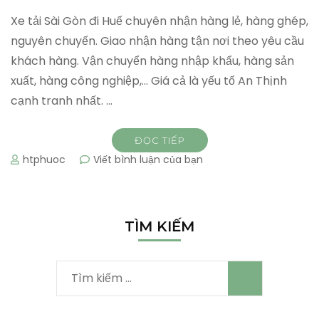
Xe tải Sài Gòn đi Huế chuyên nhận hàng lẻ, hàng ghép,
nguyên chuyến. Giao nhận hàng tận nơi theo yêu cầu
khách hàng. Vận chuyển hàng nhập khẩu, hàng sản
xuất, hàng công nghiệp,… Giá cả là yếu tố An Thịnh
cạnh tranh nhất. …
ĐỌC TIẾP
tại
htphuoc
Viết bình luận của bạn
Xe
tải
Sài
Gòn
TÌM KIẾM
đi
Huế
Tìm
kiếm
cho: