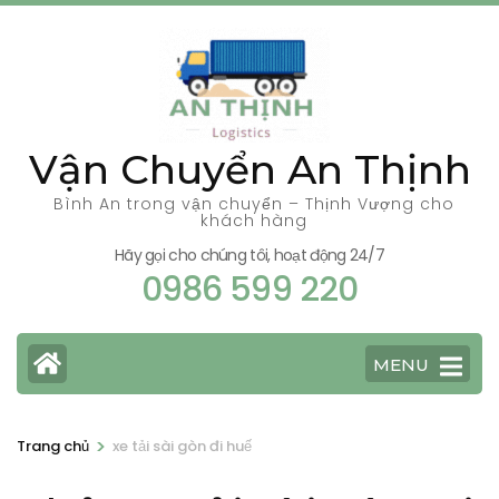
Bỏ
qua
và
tới
nội
Vận Chuyển An Thịnh
dung
(ấn
Bình An trong vận chuyển – Thịnh Vượng cho
khách hàng
Enter)
Hãy gọi cho chúng tôi, hoạt động 24/7
0986 599 220
MENU
>
Trang chủ
xe tải sài gòn đi huế