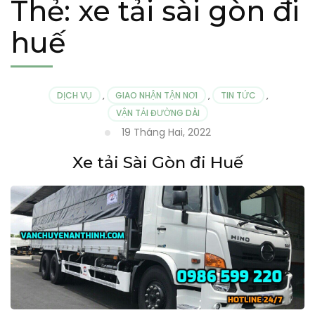
Thẻ:
xe tải sài gòn đi
huế
DỊCH VỤ
,
GIAO NHẬN TẬN NƠI
,
TIN TỨC
,
VẬN TẢI ĐƯỜNG DÀI
19 Tháng Hai, 2022
Xe tải Sài Gòn đi Huế