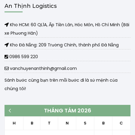
An Thịnh Logistics
Kho HCM: 60 QL1A, Ấp Tiền Lân, Hóc Môn, Hồ Chí Minh (Bãi
xe Phương Hân)
Kho Đà Nẵng: 209 Trường Chinh, thành phố Đà Nẵng
0986 599 220
vanchuyenanthinh@gmail.com
Sánh bước cùng bạn trên mỗi bước đi là sứ mệnh của
chúng tôi!
THÁNG TÁM 2026
« Th3
H
B
T
N
S
B
C