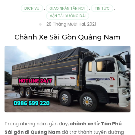
DỊCH VỤ
,
GIAO NHẬN TẬN NƠI
,
TIN TỨC
,
VẬN TẢI ĐƯỜNG DÀI
28 Tháng Mười Hai, 2021
Chành Xe Sài Gòn Quảng Nam
Trong những năm gần đây,
chành xe từ Tân Phú
Sài gòn đi Quảng Nam
đã trở thành tuyến đường