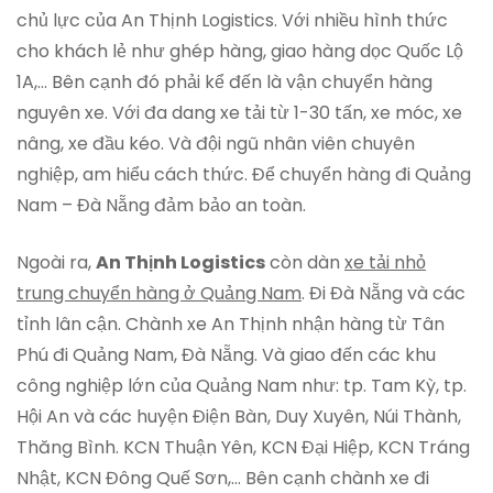
chủ lực của An Thịnh Logistics. Với nhiều hình thức
cho khách lẻ như ghép hàng, giao hàng dọc Quốc Lộ
1A,… Bên cạnh đó phải kể đến là vận chuyển hàng
nguyên xe. Với đa dang xe tải từ 1-30 tấn, xe móc, xe
nâng, xe đầu kéo. Và đội ngũ nhân viên chuyên
nghiệp, am hiểu cách thức. Để chuyển hàng đi Quảng
Nam – Đà Nẵng đảm bảo an toàn.
Ngoài ra,
An Thịnh Logistics
còn dàn
xe tải nhỏ
trung chuyển hàng ở Quảng Nam
. Đi Đà Nẵng và các
tỉnh lân cận. Chành xe An Thịnh nhận hàng từ Tân
Phú đi Quảng Nam, Đà Nẵng. Và giao đến các khu
công nghiệp lớn của Quảng Nam như: tp. Tam Kỳ, tp.
Hội An và các huyện Điện Bàn, Duy Xuyên, Núi Thành,
Thăng Bình. KCN Thuận Yên, KCN Đại Hiệp, KCN Tráng
Nhật, KCN Đông Quế Sơn,… Bên cạnh chành xe đi