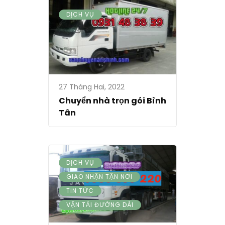
DỊCH VỤ
27 Tháng Hai, 2022
Chuyển nhà trọn gói Bình
Tân
,
DỊCH VỤ
,
GIAO NHẬN TẬN NƠI
,
TIN TỨC
VẬN TẢI ĐƯỜNG DÀI