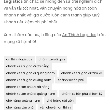
Logistics
tin chắc sẽ mang đến sự trải nghiệm dịch
vụ vận tải tốt nhất, vận chuyển hàng hóa an toàn,
nhanh nhất với giá cước luôn cạnh tranh giúp Quý
Khách tiêt kiệm chi phí nhất.
Xem thêm các hoạt động của
An Thịnh Logistics
trên
mạng xã hội nhé!
an thịnh logistics
chành xe sài gòn
chành xe sài gòn đi đà nẵng
chành xe sài gòn đi quảng nam
chành xe sài gòn đi tam kỳ
chành xe sài gòn quảng nam
chành xe tân phú
chành xe tân phú đi đà nẵng
chành xe tân phú đi quảng nam
chành xe tân phú đi tam kỳ
chở hàng quảng nam
chở hàng sài gòn
chở hàng tân phú
vận chuyển an thịnh