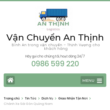
Bỏ
qua
và
tới
nội
Vận Chuyển An Thịnh
dung
(ấn
Bình An trong vận chuyển – Thịnh Vượng cho
khách hàng
Enter)
Hãy gọi cho chúng tôi, hoạt động 24/7
0986 599 220
MENU
>
>
>
>
Trang chủ
Tin Tức
Dịch Vụ
Giao Nhận Tận Nơi
Chành Xe Sài Gòn Quảng Nam