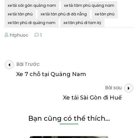
xe tải sài gòn quảng nam
xe tải tâm phú quảng nam
xe tải tân phú
xe tải tân phú đi đà nẵng
xe tân phú
xe tân phú đi quảng nam
xe tân phú đi tam kỳ
htphuoc
1
Điều
Bài Trước
hướng
Xe 7 chỗ tại Quảng Nam
bài
Bài sau
viết
Xe tải Sài Gòn đi Huế
Bạn cũng có thể thích...