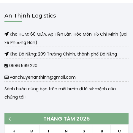
An Thịnh Logistics
Kho HCM: 60 QL1A, Ấp Tiền Lân, Hóc Môn, Hồ Chí Minh (Bãi
xe Phương Hân)
Kho Đà Nẵng: 209 Trường Chinh, thành phố Đà Nẵng
0986 599 220
vanchuyenanthinh@gmail.com
Sánh bước cùng bạn trên mỗi bước đi là sứ mệnh của
chúng tôi!
THÁNG TÁM 2026
« Th3
H
B
T
N
S
B
C