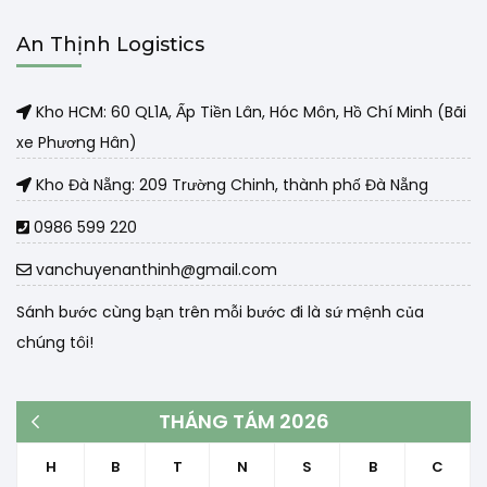
An Thịnh Logistics
Kho HCM: 60 QL1A, Ấp Tiền Lân, Hóc Môn, Hồ Chí Minh (Bãi
xe Phương Hân)
Kho Đà Nẵng: 209 Trường Chinh, thành phố Đà Nẵng
0986 599 220
vanchuyenanthinh@gmail.com
Sánh bước cùng bạn trên mỗi bước đi là sứ mệnh của
chúng tôi!
THÁNG TÁM 2026
« Th3
H
B
T
N
S
B
C