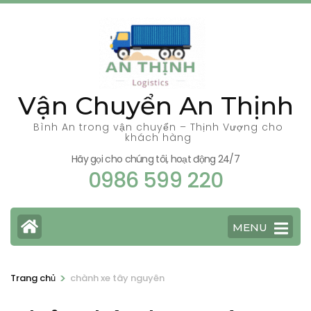
Bỏ
qua
và
tới
nội
Vận Chuyển An Thịnh
dung
(ấn
Bình An trong vận chuyển – Thịnh Vượng cho
khách hàng
Enter)
Hãy gọi cho chúng tôi, hoạt động 24/7
0986 599 220
MENU
>
Trang chủ
chành xe tây nguyên