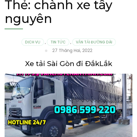
Thẻ:
chành xe tây
nguyên
DỊCH VỤ
,
TIN TỨC
,
VẬN TẢI ĐƯỜNG DÀI
27 Tháng Hai, 2022
Xe tải Sài Gòn đi ĐắkLắk