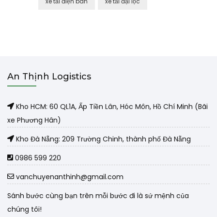
xe tải điện bàn
xe tải đại lộc
An Thịnh Logistics
Kho HCM: 60 QL1A, Ấp Tiền Lân, Hóc Môn, Hồ Chí Minh (Bãi
xe Phương Hân)
Kho Đà Nẵng: 209 Trường Chinh, thành phố Đà Nẵng
0986 599 220
vanchuyenanthinh@gmail.com
Sánh bước cùng bạn trên mỗi bước đi là sứ mệnh của
chúng tôi!