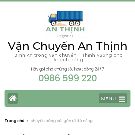
Bỏ
qua
và
tới
nội
Vận Chuyển An Thịnh
dung
(ấn
Bình An trong vận chuyển – Thịnh Vượng cho
khách hàng
Enter)
Hãy gọi cho chúng tôi, hoạt động 24/7
0986 599 220
MENU
>
Trang chủ
chuyển hàng sài gòn đi đà nẵng