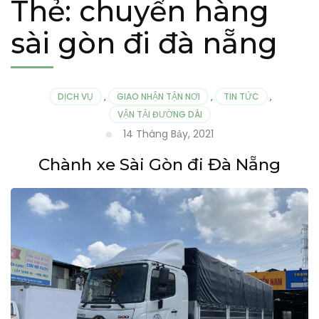
Thẻ:
chuyển hàng
sài gòn đi đà nẵng
DỊCH VỤ
,
GIAO NHẬN TẬN NƠI
,
TIN TỨC
,
VẬN TẢI ĐƯỜNG DÀI
14 Tháng Bảy, 2021
Chành xe Sài Gòn đi Đà Nẵng