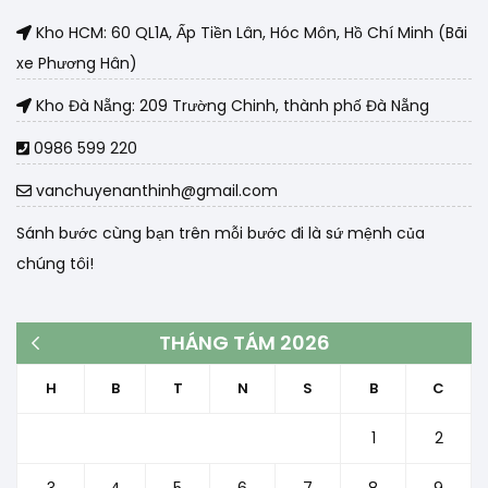
Kho HCM: 60 QL1A, Ấp Tiền Lân, Hóc Môn, Hồ Chí Minh (Bãi
xe Phương Hân)
Kho Đà Nẵng: 209 Trường Chinh, thành phố Đà Nẵng
0986 599 220
vanchuyenanthinh@gmail.com
Sánh bước cùng bạn trên mỗi bước đi là sứ mệnh của
chúng tôi!
THÁNG TÁM 2026
« Th3
H
B
T
N
S
B
C
1
2
3
4
5
6
7
8
9