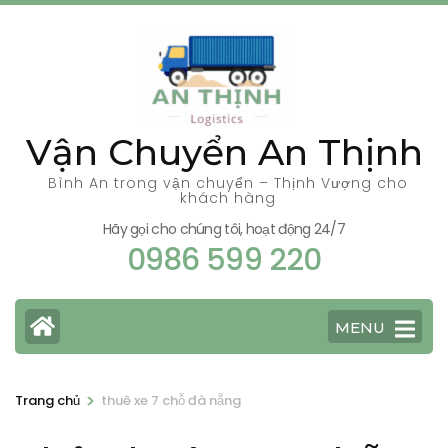
Bỏ
qua
và
tới
nội
Vận Chuyển An Thịnh
dung
(ấn
Bình An trong vận chuyển – Thịnh Vượng cho
khách hàng
Enter)
Hãy gọi cho chúng tôi, hoạt động 24/7
0986 599 220
MENU
>
Trang chủ
thuê xe 7 chỗ đà nẵng