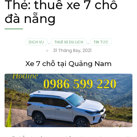
Thẻ:
thuê xe 7 chỗ
đà nẵng
DỊCH VỤ
,
THUÊ XE DU LỊCH
,
TIN TỨC
31 Tháng Bảy, 2021
Xe 7 chỗ tại Quảng Nam