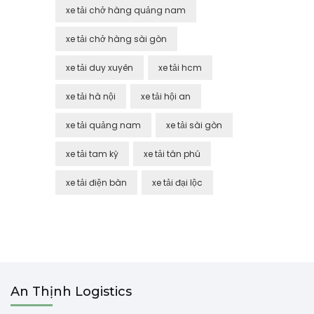
xe tải chở hàng quảng nam
xe tải chở hàng sài gòn
xe tải duy xuyên
xe tải hcm
xe tải hà nội
xe tải hội an
xe tải quảng nam
xe tải sài gòn
xe tải tam kỳ
xe tải tân phú
xe tải điện bàn
xe tải đại lộc
An Thịnh Logistics