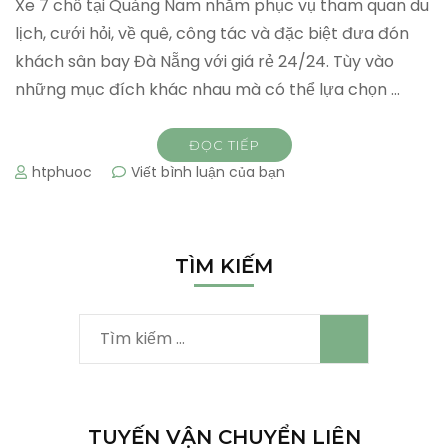
Xe 7 chỗ tại Quảng Nam nhằm phục vụ tham quan du
lịch, cưới hỏi, về quê, công tác và đặc biệt đưa đón
khách sân bay Đà Nẵng với giá rẻ 24/24. Tùy vào
những mục đích khác nhau mà có thể lựa chọn …
ĐỌC TIẾP
tại
htphuoc
Viết bình luận của bạn
Xe
7
chỗ
tại
TÌM KIẾM
Quảng
Nam
Tìm
kiếm
cho:
TUYẾN VẬN CHUYỂN LIÊN