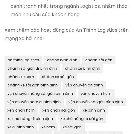
cạnh tranh nhất trong ngành Logistics, nhằm thỏa
mãn nhu cầu của khách hàng.
Xem thêm các hoạt động của
An Thịnh Logistics
trên
mạng xã hội nhé!
an thịnh logistics
chành bình định
chành sài gòn
chành sài gòn đi bình định
chành xe bình định
chành xe hcm
chành xe sài gòn
chành xe sài gòn bình định
vận chuyển an thịnh
vận chuyển hàng sài gòn bình định
vận chuyển hcm
vận chuyển hcm đi bình định
vận chuyển sài gòn bình định
xe 3 chân hcm
xe 3 chân sài gòn
xe bình định
xe chở hàng đi bình định
xe chở hàng từ sài gòn
xe đi bình định
xe hcm
xe sài gòn