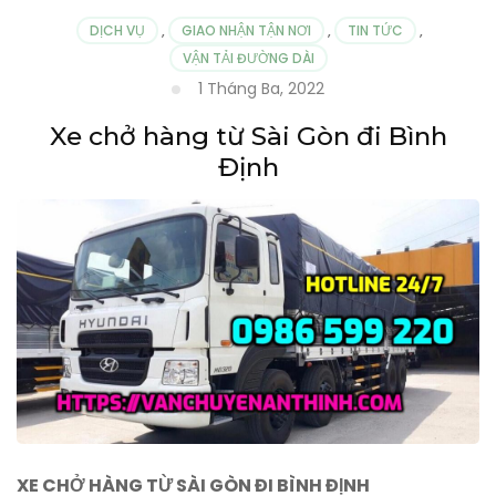
DỊCH VỤ
,
GIAO NHẬN TẬN NƠI
,
TIN TỨC
,
VẬN TẢI ĐƯỜNG DÀI
1 Tháng Ba, 2022
Xe chở hàng từ Sài Gòn đi Bình
Định
XE CHỞ HÀNG TỪ SÀI GÒN ĐI BÌNH ĐỊNH