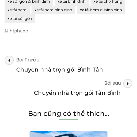
xe sài gòn đi bình định
xe tải bình định
xe tải chở hàng
xe tải hcm
xe tải hcm bình định
xe tải hcm đi bình định
xe tải sài gòn
htphuoc
Điều
Bài Trước
hướng
Chuyển nhà trọn gói Bình Tân
bài
Bài sau
viết
Chuyển nhà trọn gói Tân Bình
Bạn cũng có thể thích...