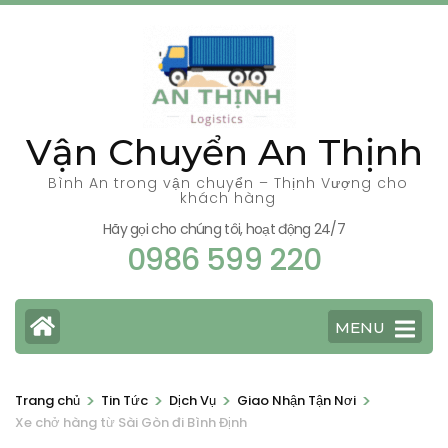
Bỏ
qua
và
tới
nội
Vận Chuyển An Thịnh
dung
(ấn
Bình An trong vận chuyển – Thịnh Vượng cho
khách hàng
Enter)
Hãy gọi cho chúng tôi, hoạt động 24/7
0986 599 220
MENU
>
>
>
>
Trang chủ
Tin Tức
Dịch Vụ
Giao Nhận Tận Nơi
Xe chở hàng từ Sài Gòn đi Bình Định