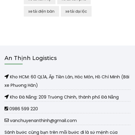
xe tải điện bàn
xe tải đại lộc
An Thịnh Logistics
Kho HCM: 60 QL1A, Ấp Tiền Lân, Hóc Môn, Hồ Chí Minh (Bãi
xe Phương Hân)
Kho Đà Nẵng: 209 Trường Chinh, thành phố Đà Nẵng
0986 599 220
vanchuyenanthinh@gmail.com
Sánh bước cùng bạn trên mỗi bước đi là sứ mệnh của