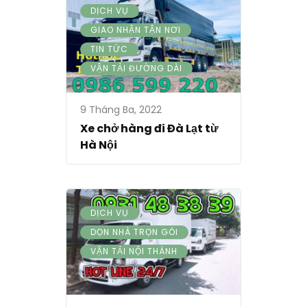
,
DỊCH VỤ
,
GIAO NHẬN TẬN NƠI
,
TIN TỨC
VẬN TẢI ĐƯỜNG DÀI
9 Tháng Ba, 2022
Xe chở hàng đi Đà Lạt từ
Hà Nội
,
DỊCH VỤ
,
DỌN NHÀ TRỌN GÓI
VẬN TẢI NỘI THÀNH